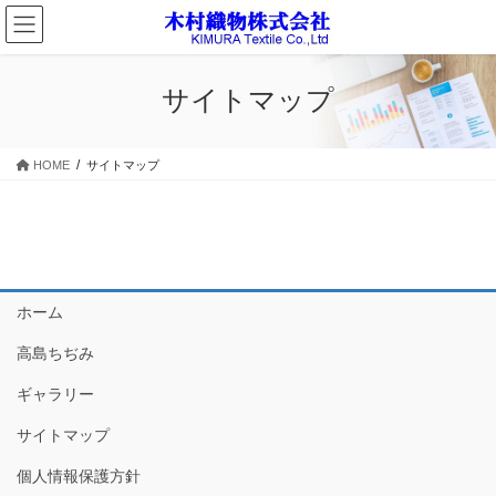
コ
ナ
ン
ビ
テ
ゲ
ン
ー
サイトマップ
ツ
シ
に
ョ
移
ン
HOME
サイトマップ
動
に
移
動
ホーム
高島ちぢみ
ギャラリー
サイトマップ
個人情報保護方針