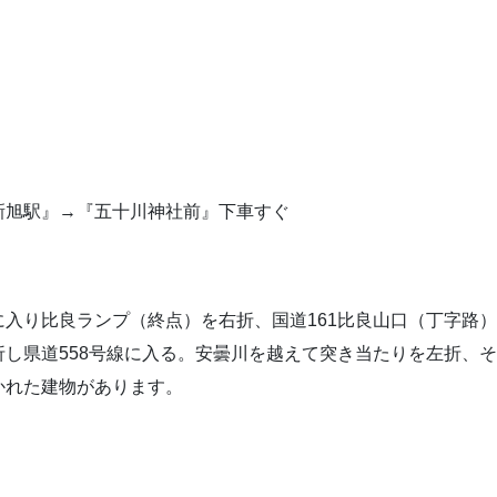
新旭駅』→『五十川神社前』下車すぐ
に入り比良ランプ（終点）を右折、国道161比良山口（丁字路）
し県道558号線に入る。安曇川を越えて突き当たりを左折、そ
かれた建物があります。