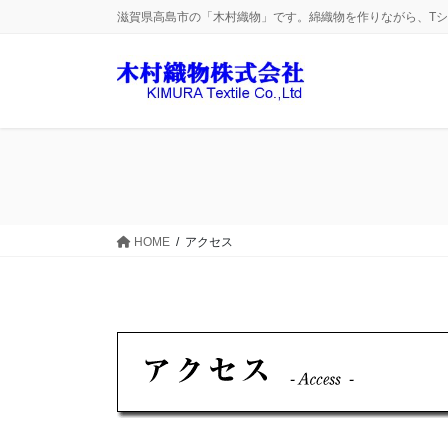
コ
ナ
滋賀県高島市の「木村織物」です。綿織物を作りながら、T
ン
ビ
テ
ゲ
ン
ー
ツ
シ
に
ョ
移
ン
動
に
移
動
HOME
アクセス
空白用文字